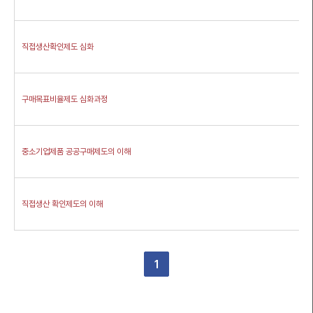
직접생산확인제도 심화
구매목표비율제도 심화과정
메뉴열기
중소기업제품 공공구매제도의 이해
직접생산 확인제도의 이해
1