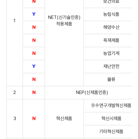
N
보건의료
Y
농림식품
NET(신기술인증)
1
적용제품
N
해양수산
N
목재제품
N
농업기계
Y
재난안전
N
물류
2
N
NEP(신제품인증)
우수연구개발혁신제품
3
N
혁신제품
혁신시제품
기타혁신제품