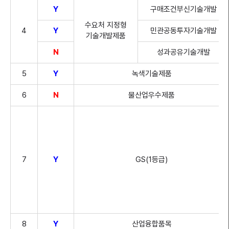
Y
구매조건부신기술개발
수요처 지정형
4
Y
민관공동투자기술개발
기술개발제품
N
성과공유기술개발
5
Y
녹색기술제품
6
N
물산업우수제품
7
Y
GS(1등급)
8
Y
산업융합품목