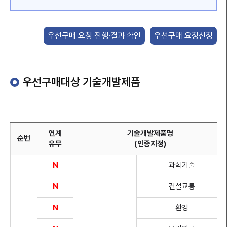
우선구매 요청 진행·결과 확인
우선구매 요청신청
우선구매대상 기술개발제품
메뉴열기
연계
기술개발제품명
순번
유무
(인증지정)
N
과학기술
N
건설교통
N
환경